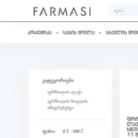
კოსმეტიკა
სახის მოვლა
სხეულის მო
ᲙᲐᲢᲔᲒᲝᲠᲘᲔᲑᲘ
ფრჩხილის ლაქი
ფრჩხილის მოვლის
ინსტრუმენტი
ფრჩ
ლაქ
MER
ᲤᲐᲡᲘ:
0
₾
-
500
₾
11 