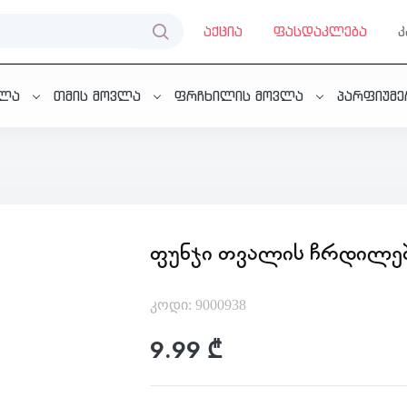
აქცია
ფასდაკლება
ვლა
თმის მოვლა
ფრჩხილის მოვლა
პარფიუმ
ᲤᲣᲜᲯᲘ ᲗᲕᲐᲚᲘᲡ ᲩᲠᲓᲘᲚᲔ
კოდი: 9000938
9.99 ₾